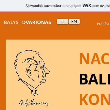
Ši svetainė buvo sukurta naudojant
.com
svetai
LT
EN
BALYS
DVARIONAS
Pradžia 
NAC
BAL
KON