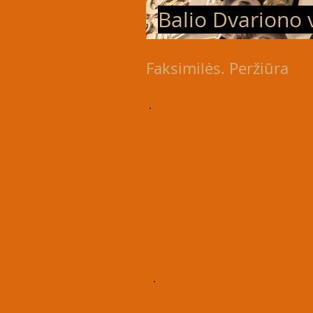
Balio Dvariono 
Faksimilės
. Peržiūra