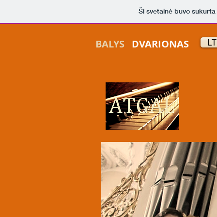
Ši svetainė buvo sukurt
LT
BALYS
DVARIONAS