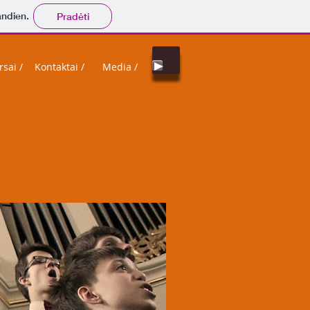
andien.
Pradėti
sai /
Kontaktai /
Media /