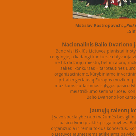
Mstislav Rostropovich:
„Puiki
„Gintari
Nacionalinis Balio Dvariono j
Bene visi iškilūs Lietuvos pianistai ir 
renginyje, o kadangi konkurse dalyvauja 
ne tik didžiųjų miestų, bet ir rajonų moky
šalies konkursas – tarptautinės Eur
organizaciniame, kūrybiniame ir vertini
pritaiko geriausią Europos muzikinių t
muzikams sudaromos sąlygos pasirodyti 
meistriškumo seminaruose. Konku
Balio Dvariono konkurso 
Jaunųjų talentų konc
Į savo specialybę nuo mažumės besigilina
pasirodymo praktiką ir galimybes. Ba
organizuoja ir remia tokius koncertus. Kon
o Lietuvos jauniesiems atlikėjams pavyko o