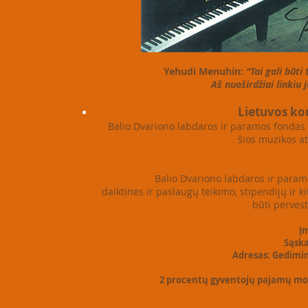
Yehudi Menuhin:
“Tai gali būti
Aš nuoširdžiai linkiu
Lietuvos ko
Balio Dvariono labdaros ir paramos fondas s
šios muzikos at
Balio Dvariono labdaros ir param
daiktinės ir paslaugų teikimo, stipendijų ir
būti pervest
Į
Sąska
Adresas: Gedimino
2 procentų gyventojų pajamų moke