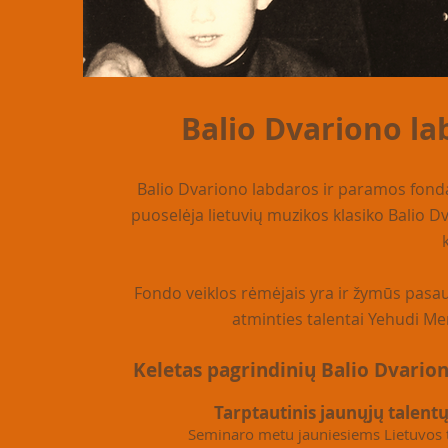
Balio Dvariono la
Balio Dvariono labdaros ir paramos fonda
puoselėja lietuvių muzikos klasiko Balio D
Fondo veiklos rėmėjais yra ir žymūs pasau
atminties talentai Yehudi Me
Keletas pagrindinių Balio Dvario
Tarptautinis jaunųjų talentų
Seminaro metu jauniesiems Lietuvos t