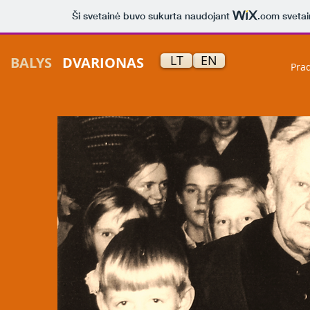
Ši svetainė buvo sukurta naudojant
.com
svetai
LT
EN
BALYS
DVARIONAS
Prad